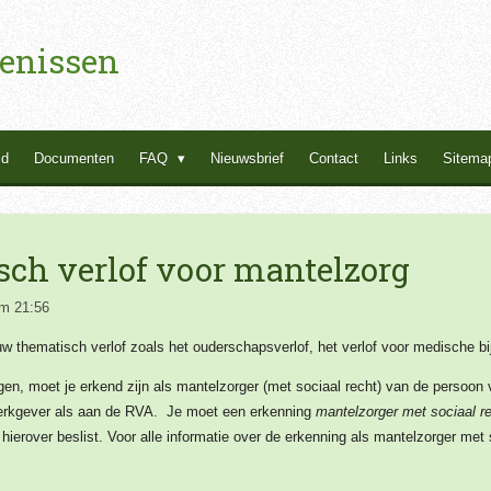
enissen
id
Documenten
FAQ
Nieuwsbrief
Contact
Links
Sitema
ch verlof voor mantelzorg
m 21:56
w thematisch verlof zoals het ouderschapsverlof, het verlof voor medische bijs
gen, moet je erkend zijn als mantelzorger (met sociaal recht) van de persoon v
werkgever als aan de RVA. Je moet een erkenning
mantelzorger met sociaal r
t hierover beslist. Voor alle informatie over de erkenning als mantelzorger me