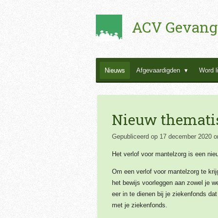
Ga
ACV Gevang
direct
naar
de
hoofdinhoud
Nieuws
Afgevaardigden
Word l
Nieuw thematis
Gepubliceerd op 17 december 2020 o
Het verlof voor mantelzorg is een nieu
Om een verlof voor mantelzorg te krij
het bewijs voorleggen aan zowel je 
eer in te dienen bij je ziekenfonds da
met je ziekenfonds.