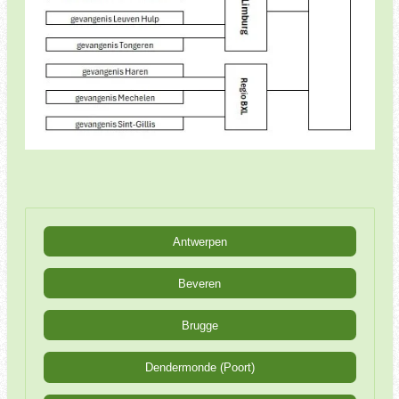
Antwerpen
Beveren
Brugge
Dendermonde (Poort)