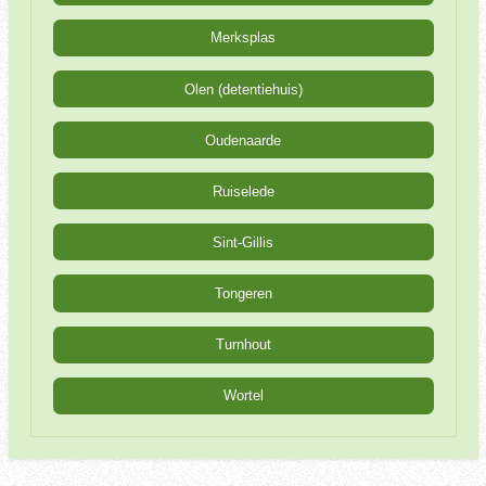
Merksplas
Olen (detentiehuis)
Oudenaarde
Ruiselede
Sint-Gillis
Tongeren
Turnhout
Wortel