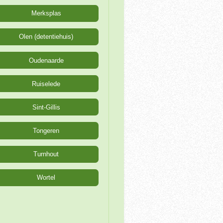
Merksplas
Olen (detentiehuis)
Oudenaarde
Ruiselede
Sint-Gillis
Tongeren
Turnhout
Wortel