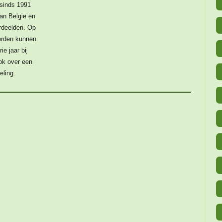
 sinds 1991
an België en
rdeelden. Op
eerden kunnen
ie jaar bij
ok over een
eling.