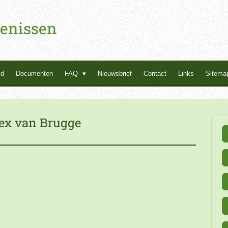
enissen
id
Documenten
FAQ
Nieuwsbrief
Contact
Links
Sitema
lex van Brugge