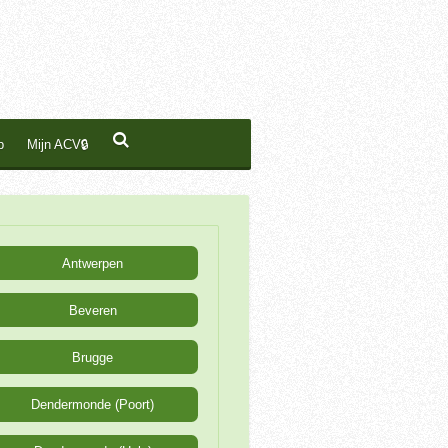
p
Mijn ACV🔒
Antwerpen
Beveren
Brugge
Dendermonde (Poort)