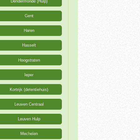
Dendermonde (Hulp)
Gent
Haren
Hasselt
Hoogstraten
Ieper
Kortrijk (detentiehuis)
Leuven Centraal
Leuven Hulp
Mechelen