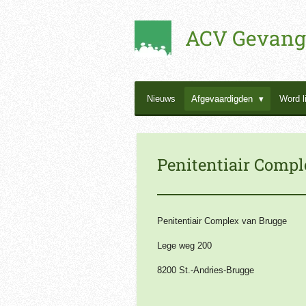
Ga
ACV Gevang
direct
naar
de
hoofdinhoud
Nieuws
Afgevaardigden
Word l
Penitentiair Comp
Penitentiair Complex van Brugge
Lege weg 200
8200
St.-Andries-Brugge