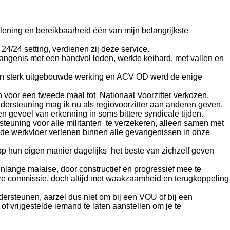
lening en bereikbaarheid één van mijn belangrijkste
24/24 setting, verdienen zij deze service.
angenis met een handvol leden, werkte keihard, met vallen en
 een sterk uitgebouwde werking en ACV OD werd de enige
en voor een tweede maal tot Nationaal Voorzitter verkozen,
ondersteuning mag ik nu als regiovoorzitter aan anderen geven.
n gevoel van erkenning in soms bittere syndicale tijden.
steuning voor alle militanten te verzekeren, alleen samen met
 de werkvloer verlenen binnen alle gevangenissen in onze
 op hun eigen manier dagelijks het beste van zichzelf geven
enlange malaise, door constructief en progressief mee te
ze commissie, doch altijd met waakzaamheid en terugkoppeling
ndersteunen, aarzel dus niet om bij een VOU of bij een
s of vrijgestelde iemand te laten aanstellen om je te