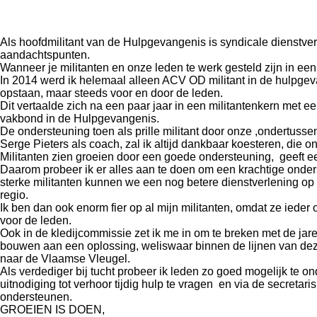
Als hoofdmilitant van de Hulpgevangenis is syndicale dienstver
aandachtspunten.
Wanneer je militanten en onze leden te werk gesteld zijn in een 
In 2014 werd ik helemaal alleen ACV OD militant in de hulpgev
opstaan, maar steeds voor en door de leden.
Dit vertaalde zich na een paar jaar in een militantenkern met
vakbond in de Hulpgevangenis.
De ondersteuning toen als prille militant door onze ,ondertuss
Serge Pieters als coach, zal ik altijd dankbaar koesteren, die 
Militanten zien groeien door een goede ondersteuning, geeft ee
Daarom probeer ik er alles aan te doen om een krachtige onder
sterke militanten kunnen we een nog betere dienstverlening op
regio.
Ik ben dan ook enorm fier op al mijn militanten, omdat ze ieder
voor de leden.
Ook in de kledijcommissie zet ik me in om te breken met de jar
bouwen aan een oplossing, weliswaar binnen de lijnen van de
naar de Vlaamse Vleugel.
Als verdediger bij tucht probeer ik leden zo goed mogelijk te o
uitnodiging tot verhoor tijdig hulp te vragen en via de secretari
ondersteunen.
GROEIEN IS DOEN,