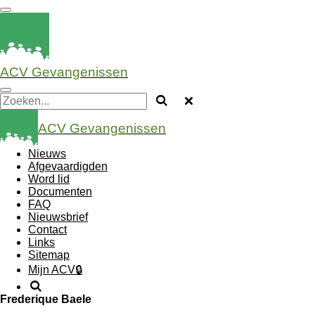
Ga
direct
naar
de
hoofdinhoud
ACV Gevangenissen
ACV Gevangenissen
Nieuws
Afgevaardigden
Word lid
Documenten
FAQ
Nieuwsbrief
Contact
Links
Sitemap
Mijn ACV🔒
Frederique Baele