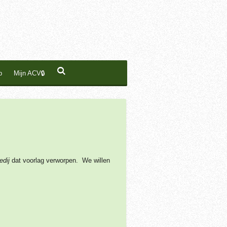
p
Mijn ACV🔒
edij
dat voorlag verworpen. We willen