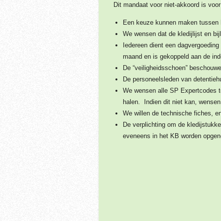
Dit mandaat voor niet-akkoord is vo
Een keuze kunnen maken tussen kle
We wensen dat de kledijlijst en b
Iedereen dient een dagvergoeding 
maand en is gekoppeld aan de ind
De “veiligheidsschoen” beschouwe
De personeelsleden van detentieh
We wensen alle SP Expertcodes t
halen. Indien dit niet kan, wensen
We willen de technische fiches, e
De verplichting om de kledijstukken
eveneens in het KB worden opge