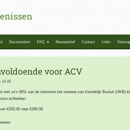
enissen
id
Documenten
FAQ
Nieuwsbrief
Contact
Links
Sitema
onvoldoende voor ACV
 16:00
é met zo’n 90% van de stemmen het ontwerp van Koninklijk Besluit (OKB)
kl
onze achterban :
van €250,00 naar €280,00
systeem