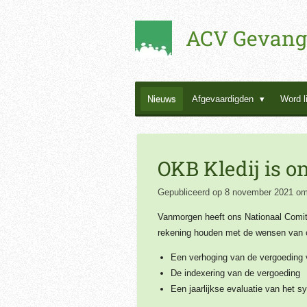
Ga
ACV Gevang
direct
naar
de
hoofdinhoud
Nieuws
Afgevaardigden
Word l
OKB Kledij is 
Gepubliceerd op 8 november 2021 om
Vanmorgen heeft ons Nationaal Comit
rekening houden met de wensen van 
Een verhoging van de vergoeding 
De indexering van de vergoeding
Een jaarlijkse evaluatie van het 