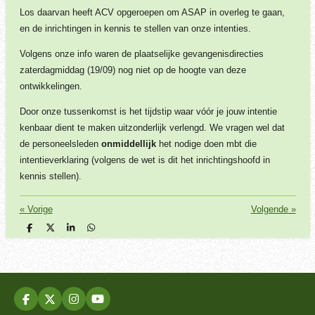
Los daarvan heeft ACV opgeroepen om ASAP in overleg te gaan,
en de inrichtingen in kennis te stellen van onze intenties.
Volgens onze info waren de plaatselijke gevangenisdirecties
zaterdagmiddag (19/09) nog niet op de hoogte van deze
ontwikkelingen.
Door onze tussenkomst is het tijdstip waar vóór je jouw intentie
kenbaar dient te maken uitzonderlijk verlengd. We vragen wel dat
de personeelsleden
onmiddellijk
het nodige doen mbt die
intentieverklaring (volgens de wet is dit het inrichtingshoofd in
kennis stellen).
«
Vorige
Volgende
»
D
D
S
D
e
e
h
e
l
e
a
l
e
l
r
e
n
e
n
F
X
I
Y
a
n
o