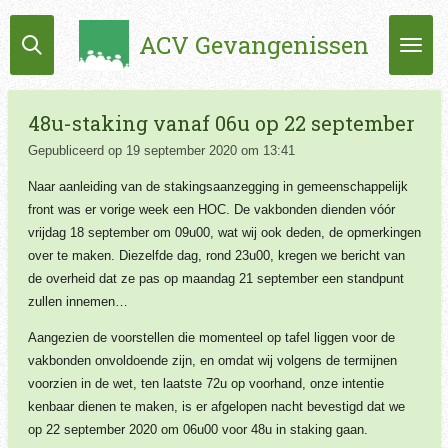
Ga
ACV Gevangenissen
direct
naar
de
hoofdinhoud
48u-staking vanaf 06u op 22 september
Gepubliceerd op 19 september 2020 om 13:41
Naar aanleiding van de stakingsaanzegging in gemeenschappelijk
front was er vorige week een HOC. De vakbonden dienden vóór
vrijdag 18 september om 09u00, wat wij ook deden, de opmerkingen
over te maken. Diezelfde dag, rond 23u00, kregen we bericht van
de overheid dat ze pas op maandag 21 september een standpunt
zullen innemen…
Aangezien de voorstellen die momenteel op tafel liggen voor de
vakbonden onvoldoende zijn, en omdat wij volgens de termijnen
voorzien in de wet, ten laatste 72u op voorhand, onze intentie
kenbaar dienen te maken, is er afgelopen nacht bevestigd dat we
op 22 september 2020 om 06u00 voor 48u in staking gaan.