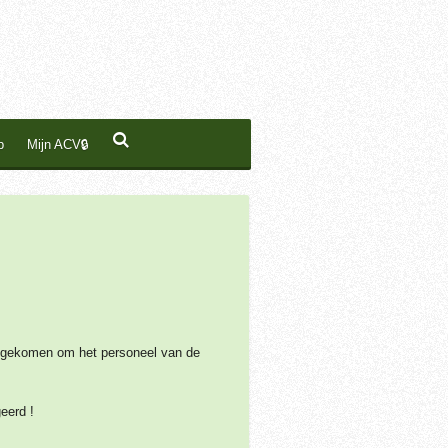
p
Mijn ACV🔒
nt gekomen om het personeel van de
eerd !