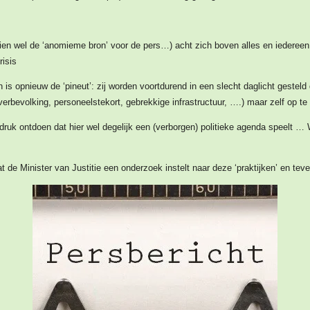
hien wel de ‘anomieme bron’ voor de pers…) acht zich boven alles en iedereen
risis
s opnieuw de ‘pineut’: zij worden voortdurend in een slecht daglicht gesteld d
erbevolking, personeelstekort, gebrekkige infrastructuur, ….) maar zelf op te
druk ontdoen dat hier wel degelijk een (verborgen) politieke agenda speelt …
 de Minister van Justitie een onderzoek instelt naar deze ‘praktijken’ en te