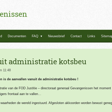
enissen
id
Documenten
FAQ
Nieuwsbrief
Contact
Links
Sitema
it administratie kotsbeu
m 11:48
 is de aanvallen vanuit de administratie kotsbeu !
istratie van de FOD Justitie – directoraat generaal Gevangenissen het mome
gers frontaal aan te vallen…
 waarheden de wereld ingestuurd. Afgesloten akkoorden worden bewust geneg