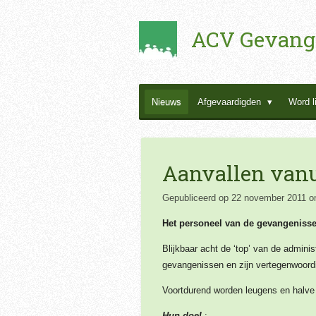
Ga
ACV Gevang
direct
naar
de
hoofdinhoud
Nieuws
Afgevaardigden
Word l
Aanvallen vanu
Gepubliceerd op 22 november 2011 o
Het personeel van de gevangenissen
Blijkbaar acht de ‘top’ van de admin
gevangenissen en zijn vertegenwoordi
Voortdurend worden leugens en halve
Hun doel
: