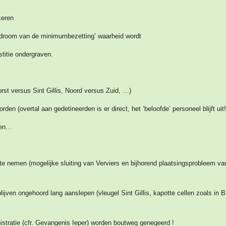
keren
e droom van de minimumbezetting’ waarheid wordt
stitie ondergraven.
rst versus Sint Gillis, Noord versus Zuid, …)
rden (overtal aan gedetineerden is er direct, het ‘beloofde’ personeel blijft uit!
gen…
te nemen (mogelijke sluiting van Verviers en bijhorend plaatsingsprobleem va
lijven ongehoord lang aanslepen (vleugel Sint Gillis, kapotte cellen zoals in Br
istratie (cfr. Gevangenis Ieper) worden boutweg genegeerd !