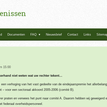
enissen
id
Documenten
FAQ
Nieuwsbrief
Contact
Links
Sitema
m 15:00
kerhand niet weten wat uw rechter tekent…
en verhoging van het vast gedeelte van de eindejaarspremie het allerbelang
nt – voor een sectoraal akkoord 2005-2006 (comité B).
 over praten en verwees het punt naar comité A. Daarom hebben wij geweigerd 
et federaal overheidspersoneel.