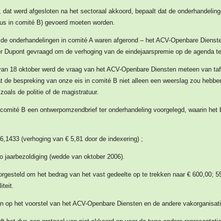
, dat werd afgesloten na het sectoraal akkoord, bepaalt dat de onderhandelin
dus in comité B) gevoerd moeten worden.
de onderhandelingen in comité A waren afgerond – het ACV-Openbare Diensten
ter Dupont gevraagd om de verhoging van de eindejaarspremie op de agenda t
van 18 oktober werd de vraag van het ACV-Openbare Diensten meteen van tafe
at de bespreking van onze eis in comité B niet alleen een weerslag zou hebbe
oals de politie of de magistratuur.
comité B een ontwerpomzendbrief ter onderhandeling voorgelegd, waarin het 
06,1433 (verhoging van € 5,81 door de indexering) ;
to jaarbezoldiging (wedde van oktober 2006).
gesteld om het bedrag van het vast gedeelte op te trekken naar € 600,00; 5
iteit.
an op het voorstel van het ACV-Openbare Diensten en de andere vakorganisatie