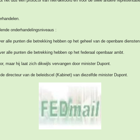
 het dus een protocol van niet-akkoord en voor de twee andere representatie
erhandelen.
hillende onderhandelingsniveaus :
ver alle punten die betrekking hebben op het geheel van de openbare diensten
ver alle punten die betrekking hebben op het federaal openbaar ambt.
or, maar hij laat zich dikwijls vervangen door minister Dupont.
e directeur van de beleidscel (Kabinet) van diezelfde minister Dupont.