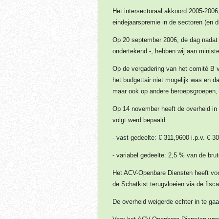
Het intersectoraal akkoord 2005-2006
eindejaarspremie in de sectoren (en 
Op 20 september 2006, de dag nadat 
ondertekend -, hebben wij aan minis
Op de vergadering van het comité B 
het budgettair niet mogelijk was en d
maar ook op andere beroepsgroepen, z
Op 14 november heeft de overheid in 
volgt werd bepaald :
- vast gedeelte: € 311,9600 i.p.v. € 3
- variabel gedeelte: 2,5 % van de bru
Het ACV-Openbare Diensten heeft voor
de Schatkist terugvloeien via de fiscal
De overheid weigerde echter in te ga