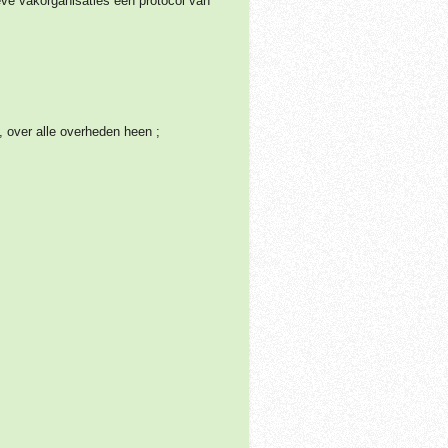
ve vakorganisaties een protocol van
, over alle overheden heen ;