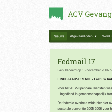
Ga
ACV Gevang
direct
naar
de
hoofdinhoud
Nieuws
Afgevaardigden
Word l
Fedmail 17
Gepubliceerd op 15 november 2006 o
EINDEJAARSPREMIE -
Laat uw lin
Voor het ACV-Openbare Diensten was e
– ingediend in gemeenschappelijk fro
De federale overheid wilde hier niet
sectorale conventie 2005-2006 voor h