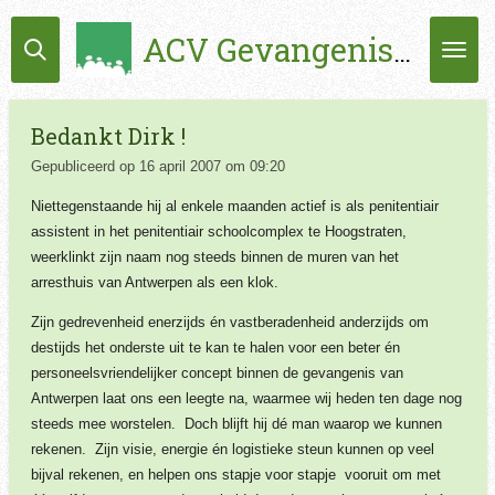
Ga
ACV Gevangenissen
direct
naar
de
hoofdinhoud
Bedankt Dirk !
Gepubliceerd op 16 april 2007 om 09:20
Niettegenstaande hij al enkele maanden actief is als penitentiair
assistent in het penitentiair schoolcomplex te Hoogstraten,
weerklinkt zijn naam nog steeds binnen de muren van het
arresthuis van Antwerpen als een klok.
Zijn gedrevenheid enerzijds én vastberadenheid anderzijds om
destijds het onderste uit te kan te halen voor een beter én
personeelsvriendelijker concept binnen de gevangenis van
Antwerpen laat ons een leegte na, waarmee wij heden ten dage nog
steeds mee worstelen. Doch blijft hij dé man waarop we kunnen
rekenen. Zijn visie, energie én logistieke steun kunnen op veel
bijval rekenen, en helpen ons stapje voor stapje vooruit om met