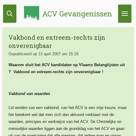
Ga
ACV Gevangenissen
direct
naar
de
hoofdinhoud
Vakbond en extreem-rechts zijn
onverenigbaar
Gepubliceerd op 13 april 2007 om 15:19
Waarom sluit het ACV kandidaten op Vlaams Belanglijsten uit
?
Vakbond en extreem-rechts zijn onverenigbaar !
Vakbond van waarden
Lid worden van een vakbond, van het ACV is een vrije keuze, maar
het betekent wel dat men zich dan akkoord verklaart met de
waarden, principes en werkwijze van het ACV. De Christelijke en
menselijke waarden liggen aan de grondslag van het ACV en gaan
uit van de overtuiging dat alle mensen, dat iedere man en vrouw,