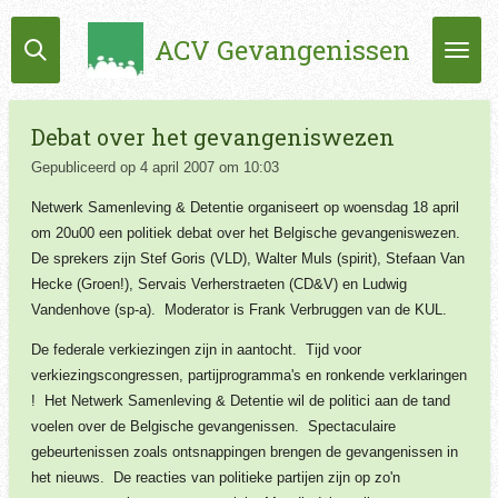
Ga
ACV Gevangenissen
direct
naar
de
hoofdinhoud
Debat over het gevangeniswezen
Gepubliceerd op 4 april 2007 om 10:03
Netwerk Samenleving & Detentie organiseert op woensdag 18 april
om 20u00 een politiek debat over het Belgische gevangeniswezen.
De sprekers zijn Stef Goris (VLD), Walter Muls (spirit), Stefaan Van
Hecke (Groen!), Servais Verherstraeten (CD&V) en Ludwig
Vandenhove (sp-a). Moderator is Frank Verbruggen van de KUL.
De federale verkiezingen zijn in aantocht. Tijd voor
verkiezingscongressen, partijprogramma's en ronkende verklaringen
! Het Netwerk Samenleving & Detentie wil de politici aan de tand
voelen over de Belgische gevangenissen. Spectaculaire
gebeurtenissen zoals ontsnappingen brengen de gevangenissen in
het nieuws. De reacties van politieke partijen zijn op zo'n