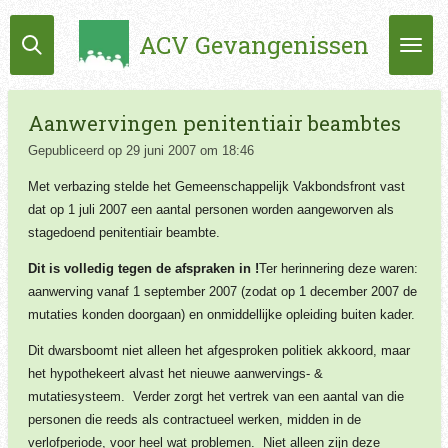
Ga
ACV Gevangenissen
direct
naar
de
hoofdinhoud
Aanwervingen penitentiair beambtes
Gepubliceerd op 29 juni 2007 om 18:46
Met verbazing stelde het Gemeenschappelijk Vakbondsfront vast
dat op 1 juli 2007 een aantal personen worden aangeworven als
stagedoend penitentiair beambte.
Dit is volledig tegen de afspraken in !
Ter herinnering deze waren:
aanwerving vanaf 1 september 2007 (zodat op 1 december 2007 de
mutaties konden doorgaan) en onmiddellijke opleiding buiten kader.
Dit dwarsboomt niet alleen het afgesproken politiek akkoord, maar
het hypothekeert alvast het nieuwe aanwervings- &
mutatiesysteem. Verder zorgt het vertrek van een aantal van die
personen die reeds als contractueel werken, midden in de
verlofperiode, voor heel wat problemen. Niet alleen zijn deze