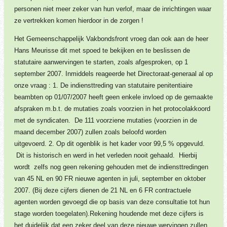
personen niet meer zeker van hun verlof, maar de inrichtingen waar
ze vertrekken komen hierdoor in de zorgen !
Het Gemeenschappelijk Vakbondsfront vroeg dan ook aan de heer
Hans Meurisse dit met spoed te bekijken en te beslissen de
statutaire aanwervingen te starten, zoals afgesproken, op 1
september 2007.
Inmiddels reageerde het Directoraat-generaal al op
onze vraag :
1. De indiensttreding van statutaire penitentiaire
beambten op 01/07/2007 heeft geen enkele invloed op de gemaakte
afspraken m.b.t. de mutaties zoals voorzien in het protocolakkoord
met de syndicaten. De 111 voorziene mutaties (voorzien in de
maand december 2007) zullen zoals beloofd worden
uitgevoerd.
2. Op dit ogenblik is het kader voor 99,5 % opgevuld.
Dit is historisch en werd in het verleden nooit gehaald. Hierbij
wordt zelfs nog geen rekening gehouden met de indiensttredingen
van 45 NL en 90 FR nieuwe agenten in juli, september en oktober
2007. (Bij deze cijfers dienen de 21 NL en 6 FR contractuele
agenten worden gevoegd die op basis van deze consultatie tot hun
stage worden toegelaten).
Rekening houdende met deze cijfers is
het duidelijk dat een zeker deel van deze nieuwe wervingen zullen