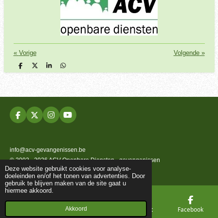
«
Vorige
Volgende
»
D
D
S
D
e
e
h
e
l
e
a
l
e
l
r
e
n
e
n
F
X
I
Y
a
n
o
c
s
u
e
t
T
b
a
u
info@acv-gevangenissen.be
o
g
b
© 2002 - 2026 ACV Openbare Diensten - gevangenissen
o
r
e
Deze website gebruikt cookies voor analyse-
k
a
Powered by
JouwWeb
doeleinden en/of het tonen van advertenties. Door
m
gebruik te blijven maken van de site gaat u
hiermee akkoord.
Akkoord
E-mailadres
Telefoonnummer
Kaart
Facebook