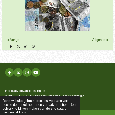
«
Vorige
Volgende
»
D
D
S
D
e
e
h
e
l
e
a
l
e
l
r
e
n
e
n
F
X
I
Y
a
n
o
c
s
u
e
t
T
b
a
u
info@acv-gevangenissen.be
o
g
b
© 2002 - 2026 ACV Openbare Diensten - gevangenissen
o
r
e
Deze website gebruikt cookies voor analyse-
k
a
Powered by
JouwWeb
doeleinden en/of het tonen van advertenties. Door
m
gebruik te blijven maken van de site gaat u
hiermee akkoord.