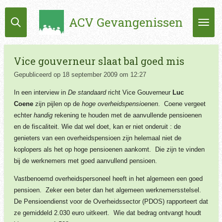
Ga
ACV Gevangenissen
direct
naar
de
hoofdinhoud
Vice gouverneur slaat bal goed mis
Gepubliceerd op 18 september 2009 om 12:27
In een interview in
De standaard
richt Vice Gouverneur
Luc
Coene
zijn pijlen op de
hoge overheidspensioenen
. Coene vergeet
echter
handig
rekening te houden met de aanvullende pensioenen
en de fiscaliteit. Wie dat wel doet, kan er niet onderuit : de
genieters van een overheidspensioen zijn helemaal niet de
koplopers als het op hoge pensioenen aankomt. Die zijn te vinden
bij de werknemers met goed aanvullend pensioen.
Vastbenoemd overheidspersoneel heeft in het algemeen een goed
pensioen. Zeker een beter dan het algemeen werknemersstelsel.
De Pensioendienst voor de Overheidssector (PDOS) rapporteert dat
ze gemiddeld 2.030 euro uitkeert. Wie dat bedrag ontvangt houdt