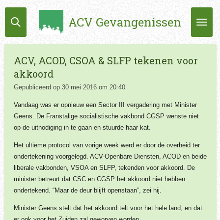
Ga
ACV Gevangenissen
direct
naar
de
hoofdinhoud
ACV, ACOD, CSOA & SLFP tekenen voor
akkoord
Gepubliceerd op 30 mei 2016 om 20:40
Vandaag was er opnieuw een Sector III vergadering met Minister
Geens. De Franstalige socialistische vakbond CGSP wenste niet
op de uitnodiging in te gaan en stuurde haar kat.
Het ultieme protocol van vorige week werd er door de overheid ter
ondertekening voorgelegd. ACV-Openbare Diensten, ACOD en beide
liberale vakbonden, VSOA en SLFP, tekenden voor akkoord. De
minister betreurt dat CSC en CGSP het akkoord niet hebben
ondertekend. “Maar de deur blijft openstaan”, zei hij.
Minister Geens stelt dat het akkoord telt voor het hele land, en dat
er ook voor het Zuiden zal geworven worden.