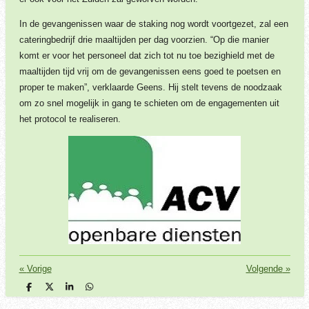
In de gevangenissen waar de staking nog wordt voortgezet, zal een
cateringbedrijf drie maaltijden per dag voorzien. “Op die manier
komt er voor het personeel dat zich tot nu toe bezighield met de
maaltijden tijd vrij om de gevangenissen eens goed te poetsen en
proper te maken”, verklaarde Geens. Hij stelt tevens de noodzaak
om zo snel mogelijk in gang te schieten om de engagementen uit
het protocol te realiseren.
«
Vorige
Volgende
»
D
D
S
D
e
e
h
e
l
e
a
l