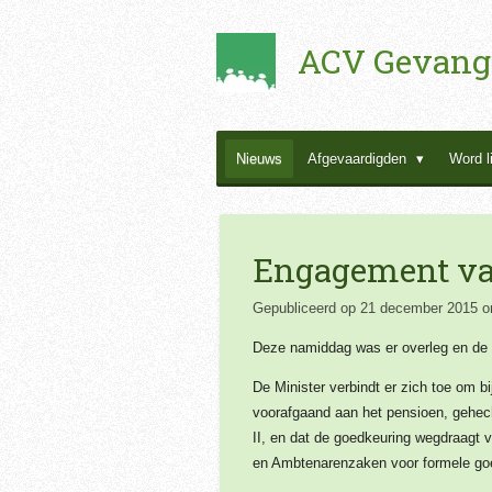
Ga
ACV Gevang
direct
naar
de
hoofdinhoud
Nieuws
Afgevaardigden
Word l
Engagement va
Gepubliceerd op 21 december 2015 o
Deze namiddag was er overleg en de o
De Minister verbindt er zich toe om b
voorafgaand aan het pensioen, gehecht
II, en dat de goedkeuring wegdraagt 
en Ambtenarenzaken voor formele go