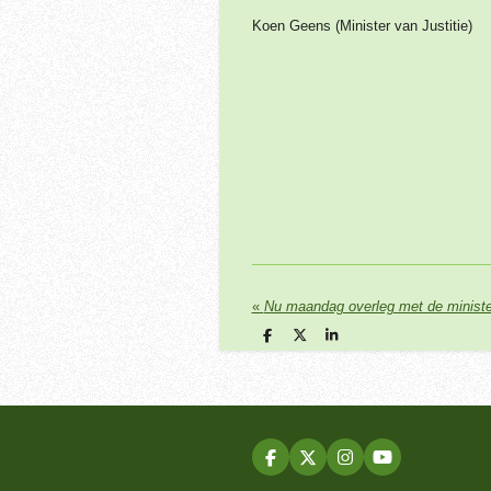
Koen Geens (Minister van Justitie)
«
Nu maandag overleg met de ministe
D
D
S
e
e
h
l
e
a
e
l
r
n
e
F
X
I
Y
a
n
o