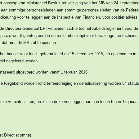
het ontwerp van Ministerieel Besluit tot wijziging van het MB van 24 septemb
es aan sommige personeelsleden aan sommige personeelsleden van de Federale
goedkeuring voor te leggen aan de Inspectie van Financiën, voor positief advies.
de Directeur-Generaal EPI verbinden zich ertoe het Arbeidsreglement voor de pe
pauze wordt geïntegreerd in de reële arbeidstijd voor bewakings- en technisc
t dat men dit MB zal toepassen.
het budget voor kledij geformuleerd op 15 december 2015, en opgenomen in 
heid nageleefd worden.
faseerd uitgevoerd worden vanaf 1 februari 2016.
ie toegekend worden rond terreurdreiging en deradicalisering worden 54 statu
ze verbintenissen, en zullen deze voorleggen aan hun leden tegen 15 januar
t Directiecomité)