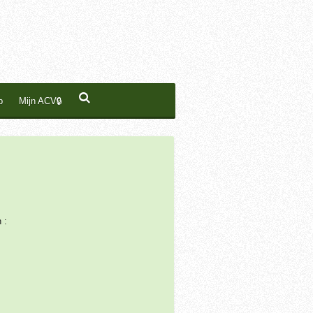
p
Mijn ACV🔒
 :