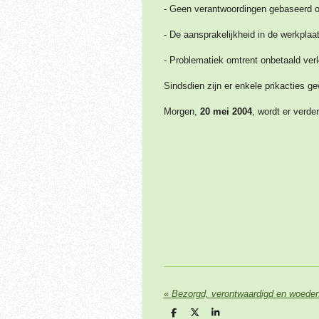
-
Geen verantwoordingen gebaseerd op
- De aansprakelijkheid in de werkplaa
- Problematiek omtrent onbetaald ver
Sindsdien zijn er enkele prikacties 
Morgen,
20 mei 2004
, wordt er verd
«
Bezorgd, verontwaardigd en woede
D
D
S