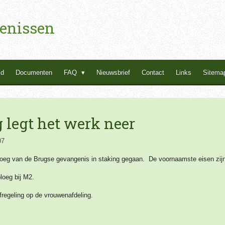
enissen
id
Documenten
FAQ
Nieuwsbrief
Contact
Links
Sitema
legt het werk neer
07
loeg van de Brugse gevangenis in staking gegaan. De voornaamste eisen zijn
loeg bij M2.
fregeling op de vrouwenafdeling.