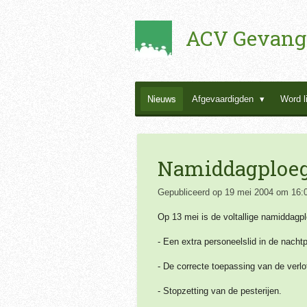
Ga
ACV Gevang
direct
naar
de
hoofdinhoud
Nieuws
Afgevaardigden
Word l
Namiddagploeg 
Gepubliceerd op 19 mei 2004 om 16:
Op 13 mei is de voltallige namiddagp
- Een extra personeelslid in de nachtp
- De correcte toepassing van de verlo
- Stopzetting van de
pesterijen.