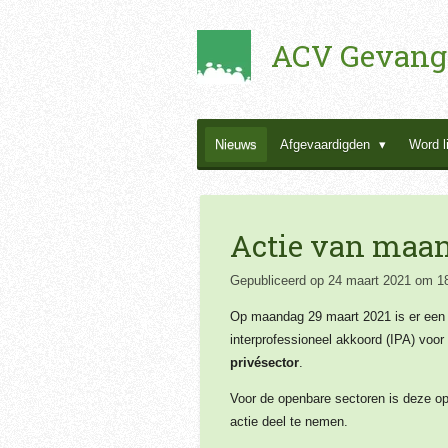
Ga
ACV Gevang
direct
naar
de
hoofdinhoud
Nieuws
Afgevaardigden
Word l
Actie van maan
Gepubliceerd op 24 maart 2021 om 1
Op maandag 29 maart 2021 is er een 
interprofessioneel akkoord (IPA) voor
privésector
.
Voor de openbare sectoren is deze opr
actie deel te nemen.