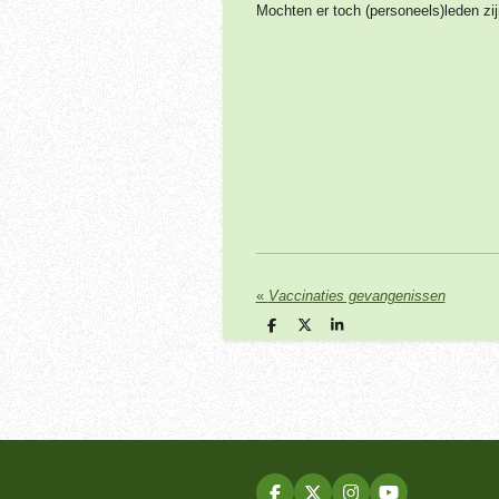
Mochten er toch (personeels)leden zi
«
Vaccinaties gevangenissen
D
D
S
e
e
h
l
e
a
e
l
r
n
e
F
X
I
Y