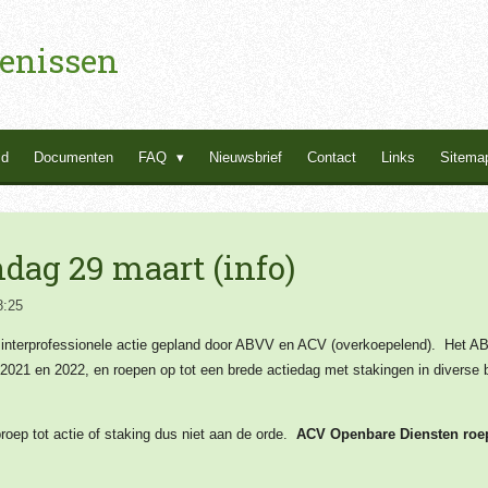
enissen
id
Documenten
FAQ
Nieuwsbrief
Contact
Links
Sitema
dag 29 maart (info)
8:25
interprofessionele actie gepland door ABVV en ACV (overkoepelend). Het A
 2021 en 2022, en roepen op tot een brede actiedag met stakingen in diverse b
oep tot actie of staking dus niet aan de orde.
ACV Openbare Diensten roept