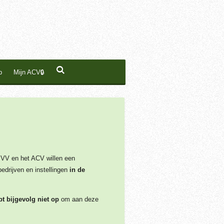
p
Mijn ACV🔒
BVV en het ACV willen een
edrijven en instellingen
in de
 bijgevolg niet op
om aan deze