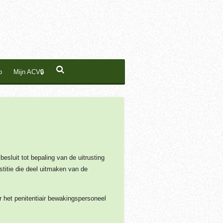
p
Mijn ACV🔒
esluit tot bepaling van de uitrusting
titie die deel uitmaken van de
r het penitentiair bewakingspersoneel