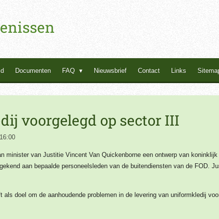
enissen
id
Documenten
FAQ
Nieuwsbrief
Contact
Links
Sitema
ij voorgelegd op sector III
16:00
n minister van Justitie Vincent Van Quickenborne een ontwerp van koninklijk b
egekend aan bepaalde personeelsleden van de buitendiensten van de FOD. Jus
eft als doel om de aanhoudende problemen in de levering van uniformkledij voo