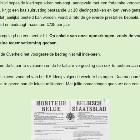
slid bepaalde kledingstukken ontvangt, aangevuld met een forfaitaire vergoedi
, krijgt een basisuitrusting bestaande uit 10 kledingstukken en kan vervolgens
at jaarlijks besteld kan worden, wordt a rato de geleverde prestaties bepaald.
aald en bedraagt maximum €235 per jaar.
orgelegd op een sector III.
Op enkele van onze opmerkingen, zoals de vra
kleine tegemoetkoming gedaan.
t de Overheid het voorgestelde bedrag niet wil indexeren.
om de 5 jaar te evalueren en de forfaitaire vergoeding dan ook te toetsen aan
finitieve voorstel van het KB kledij volgende week te bezorgen. Daarna ga
 te geven aan de lokale militanten. Met jullie opmerkingen gaan we dan een