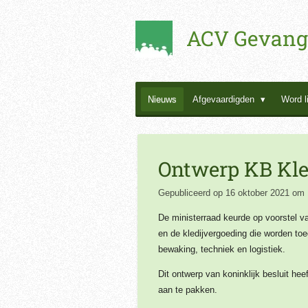
Ga
ACV Gevang
direct
naar
de
hoofdinhoud
Nieuws
Afgevaardigden
Word l
Ontwerp KB Kled
Gepubliceerd op 16 oktober 2021 om 
De ministerraad keurde op voorstel va
en de kledijvergoeding die worden to
bewaking, techniek en logistiek.
Dit ontwerp van koninklijk besluit he
aan te pakken.