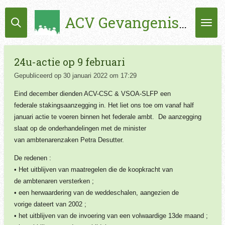
Ga
ACV Gevangenissen
direct
naar
de
hoofdinhoud
24u-actie op 9 februari
Gepubliceerd op 30 januari 2022 om 17:29
Eind december dienden ACV-CSC & VSOA-SLFP een
federale stakingsaanzegging in. Het liet ons toe om vanaf half
januari actie te voeren binnen het federale ambt. De aanzegging
slaat op de onderhandelingen met de minister
van ambtenarenzaken Petra Desutter.
De redenen :
• Het uitblijven van maatregelen die de koopkracht van
de ambtenaren versterken ;
• een herwaardering van de weddeschalen, aangezien de
vorige dateert van 2002 ;
• het uitblijven van de invoering van een volwaardige 13de maand ;