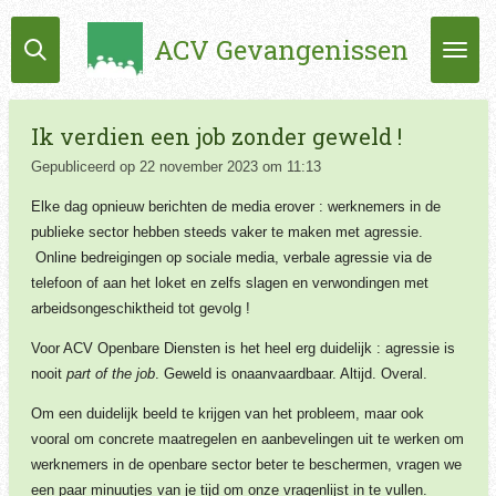
Ga
ACV Gevangenissen
direct
naar
de
hoofdinhoud
Ik verdien een job zonder geweld !
Gepubliceerd op 22 november 2023 om 11:13
Elke dag opnieuw berichten de media erover : werknemers in de
publieke sector hebben steeds vaker te maken met agressie.
Online bedreigingen op sociale media, verbale agressie via de
telefoon of aan het loket en zelfs slagen en verwondingen met
arbeidsongeschiktheid tot gevolg !
Voor ACV Openbare Diensten is het heel erg duidelijk : agressie is
nooit
part of the job
. Geweld is onaanvaardbaar. Altijd. Overal.
Om een duidelijk beeld te krijgen van het probleem, maar ook
vooral om concrete maatregelen en aanbevelingen uit te werken om
werknemers in de openbare sector beter te beschermen, vragen we
een paar minuutjes van je tijd om onze vragenlijst in te vullen.