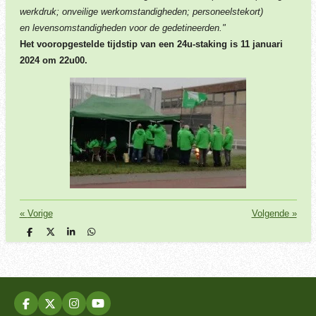
werkdruk; onveilige werkomstandigheden; personeelstekort)
en levensomstandigheden voor de gedetineerden."
Het vooropgestelde tijdstip van een 24u-staking is 11 januari
2024 om 22u00.
«
Vorige
Volgende
»
D
D
S
D
e
e
h
e
l
e
a
l
e
l
r
e
n
e
n
F
X
I
Y