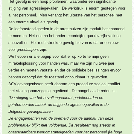
Het gevolg is een hoop problemen, waaronder een significante
stijging van agressiegevallen. De werkdruk is enorm gestegen voor
al het personeel. Men verlangt het uiterste van het personeel met
een enorme uitval als gevolg.
De leefomstandigheden in de arresthuizen zijn ronduit beschamend
te noemen. Het ene na het ander recordcijfer qua (over)bevolking
sneuvelt er. Het rechtstreekse gevolg hiervan is dat er opnieuw
veel
grondslapers
zijn.
We hebben er alle begrip voor dat er op korte termijn geen
mirakeloplossing voor handen was, maar we zijn nu twee jaar
verder en moeten vaststellen dat de politieke beslissingen ervoor
hebben gezorgd dat de toestand onhoudbaar is geworden.
ACV-gevangenissen heeft daarom een procedure sociaal conflict
met stakingsaanzegging ingediend. De aangehaalde reden is :
"De stijging van het bevolkingsaantal gedetineerden en
geïnterneerden alsook de stijgende agressiegevallen in de
Belgische gevangenissen.
De engagementen van de overheid voor de aanpak van deze
problematiek blijkt niet voldoende. Dit resulteert nog steeds in
onaanvaardbare werkomstandigheden voor het personeel (te hoge