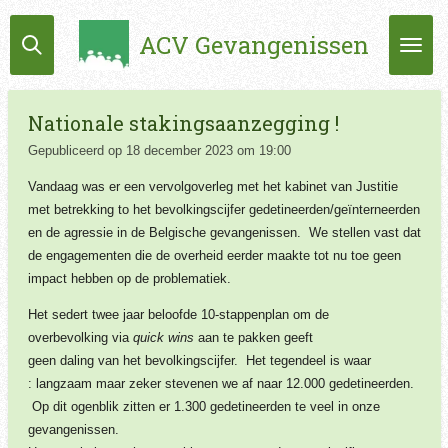
Ga
ACV Gevangenissen
direct
naar
de
hoofdinhoud
Nationale stakingsaanzegging !
Gepubliceerd op 18 december 2023 om 19:00
Vandaag was er een vervolgoverleg met het kabinet van Justitie
met betrekking to het bevolkingscijfer gedetineerden/geïnterneerden
en de agressie in de Belgische gevangenissen. We stellen vast dat
de engagementen die de overheid eerder maakte tot nu toe geen
impact hebben op de problematiek.
Het sedert twee jaar beloofde 10-stappenplan om de
overbevolking via
quick wins
aan te pakken geeft
geen daling van het bevolkingscijfer. Het tegendeel is waar
: langzaam maar zeker stevenen we af naar 12.000 gedetineerden.
Op dit ogenblik zitten er 1.300 gedetineerden te veel in onze
gevangenissen.