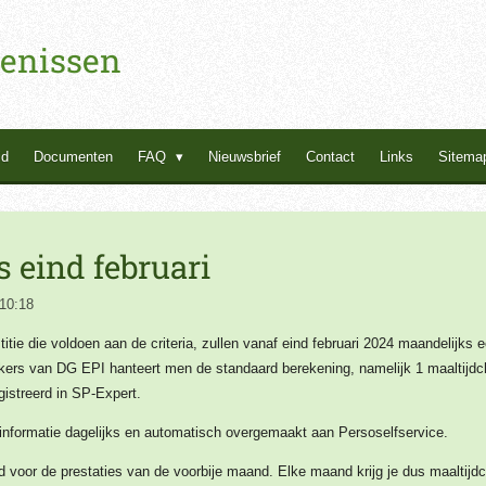
enissen
id
Documenten
FAQ
Nieuwsbrief
Contact
Links
Sitema
 eind februari
 10:18
itie die voldoen aan de
criteria, zullen vanaf eind februari 2024 maandelijks
rs van DG EPI hanteert men de standaard berekening, namelijk 1 maaltijdche
istreerd in SP-Expert.
 informatie dagelijks en automatisch overgemaakt aan Persoselfservice.
voor de prestaties van de voorbije maand. Elke maand krijg je dus maaltijdc