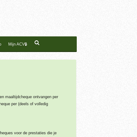
p
Mijn ACV🔒
 een maaltijdcheque ontvangen per
que per (deels of volledig
heques voor de prestaties die je