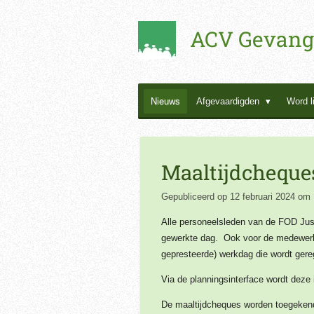
Ga
ACV Gevang
direct
naar
de
hoofdinhoud
Nieuws
Afgevaardigden
Word l
Maaltijdcheques
Gepubliceerd op 12 februari 2024 om
Alle personeelsleden van de FOD Just
gewerkte dag. Ook voor de medewerke
gepresteerde) werkdag die wordt gereg
Via de planningsinterface wordt deze
De maaltijdcheques worden toegekend 