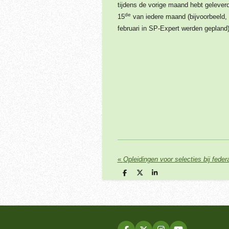
tijdens de vorige maand hebt gelever
de
15
van iedere maand (bijvoorbeeld, 
februari in SP-Expert werden gepland)
«
Opleidingen voor selecties bij feder
D
D
S
e
e
h
l
e
a
e
l
r
n
e