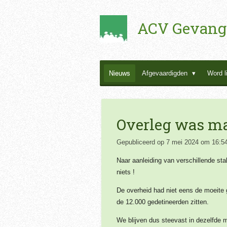
Ga
ACV Gevang
direct
naar
de
hoofdinhoud
Nieuws
Afgevaardigden
Word l
Overleg was maa
Gepubliceerd op 7 mei 2024 om 16:5
Naar aanleiding van verschillende s
niets !
De overheid had niet eens de moeite 
de 12.000 gedetineerden zitten.
We blijven dus steevast in dezelfde m