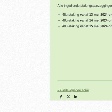
Alle ingediende stakingsaanzegging
48u-staking
vanaf 13 mei 2024 o
48u-staking
vanaf 14 mei 2024 o
48u-staking
vanaf 15 mei 2024 o
«
Einde lopende actie
D
D
S
e
e
h
l
e
a
e
l
r
n
e