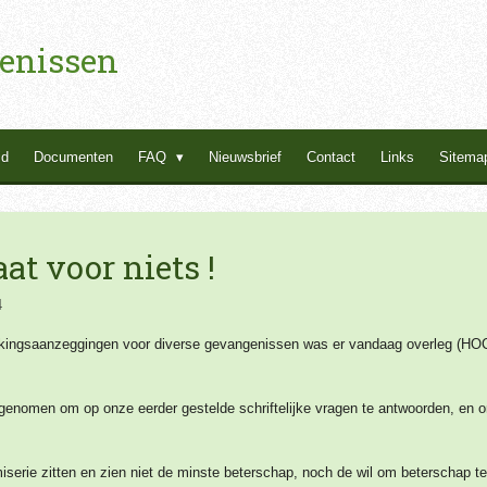
enissen
id
Documenten
FAQ
Nieuwsbrief
Contact
Links
Sitema
t voor niets !
4
takingsaanzeggingen voor diverse gevangenissen was er vandaag overleg (HOC
genomen om op onze eerder gestelde schriftelijke vragen te antwoorden, en on
iserie zitten en zien niet de minste beterschap, noch de wil om beterschap 