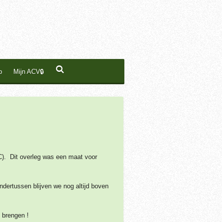
p
Mijn ACV🔒
). Dit overleg was een maat voor
dertussen blijven we nog altijd boven
te brengen !