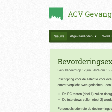
Ga
ACV Gevang
direct
naar
de
hoofdinhoud
Nieuws
Afgevaardigden
Word l
Bevorderingsex
Gepubliceerd op 12 juni 2024 om 16:
Inschrijving voor de selectie voor ov
omvat verplicht twee gedeelten : een
De PC-testen (deel 1) zullen door
De interviews zullen (deel 2) wor
Personeelsleden die de
deelnemingsvo