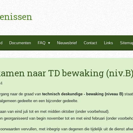
enissen
id
Documenten
FAQ
Nieuwsbrief
Contact
Links
Sitema
amen naar TD bewaking (niv.B
24
ergang naar de graad van
technisch deskundige - bewaking (niveau B)
staat
 algemeen gedeelte en een bijzonder gedeelte.
gaan van eind juli tot en met midden oktober (onder voorbehoud).
den georganiseerd van begin november tot en met eind februari (onder voorbeh
orwaarden vervullen, met inbegrip van degenen die tijdelijk uit de dienst afwe