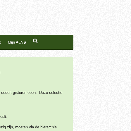
p
Mijn ACV🔒
)
 sedert gisteren open. Deze selectie
oud).
zig zijn, moeten via de hiërarchie