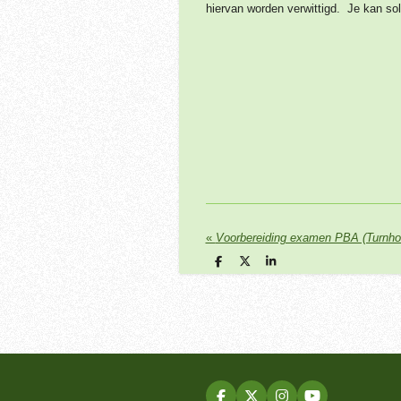
hiervan worden verwittigd.
Je kan sol
«
Voorbereiding examen PBA (Turnho
D
D
S
e
e
h
l
e
a
e
l
r
n
e
F
X
I
Y