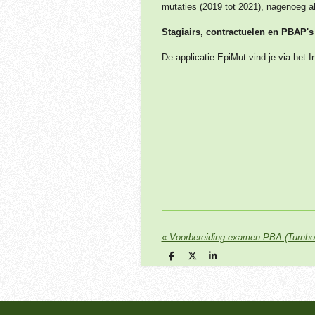
mutaties (2019 tot 2021), nagenoeg al
Stagiairs, contractuelen en PBAP's
De applicatie EpiMut vind je via het I
«
Voorbereiding examen PBA (Turnho
D
D
S
e
e
h
l
e
a
e
l
r
n
e