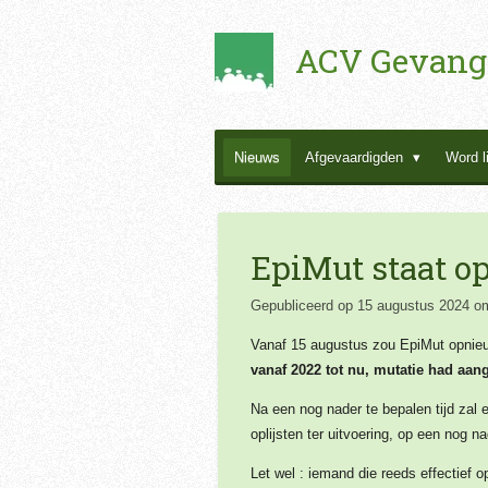
Ga
ACV Gevang
direct
naar
de
hoofdinhoud
Nieuws
Afgevaardigden
Word l
EpiMut staat op
Gepubliceerd op 15 augustus 2024 o
Vanaf 15 augustus zou EpiMut opni
vanaf 2022 tot nu, mutatie had aan
Na een nog nader te bepalen tijd zal
oplijsten ter uitvoering, op een nog n
Let wel : iemand die reeds effectief 