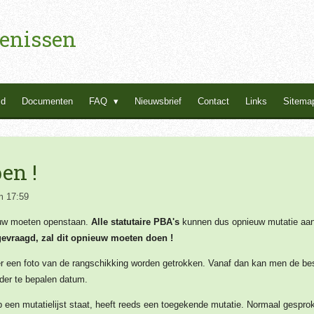
enissen
id
Documenten
FAQ
Nieuwsbrief
Contact
Links
Sitema
en !
m 17:59
euw moeten openstaan.
Alle statutaire PBA's
kunnen dus opnieuw mutatie aa
gevraagd, zal dit opnieuw moeten doen !
 er een foto van de rangschikking worden getrokken. Vanaf dan kan men de b
ader te bepalen datum.
op een mutatielijst staat, heeft reeds een toegekende mutatie. Normaal gesprok