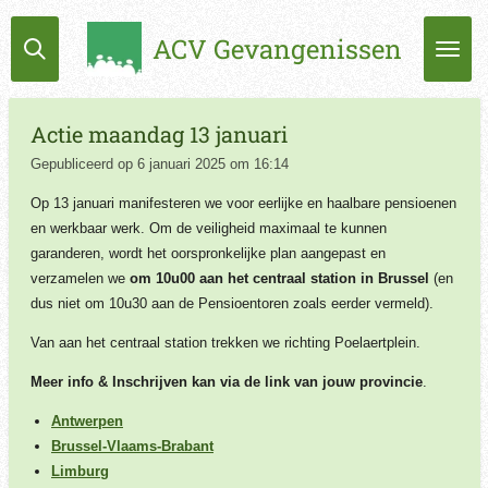
Ga
ACV Gevangenissen
direct
naar
de
hoofdinhoud
Actie maandag 13 januari
Gepubliceerd op 6 januari 2025 om 16:14
Op 13 januari manifesteren we voor eerlijke en haalbare pensioenen
en werkbaar werk. Om de veiligheid maximaal te kunnen
garanderen, wordt het oorspronkelijke plan aangepast en
verzamelen we
om 10u00 aan het centraal station in Brussel
(
en
dus niet om 10u30 aan de Pensioentoren zoals eerder vermeld).
Van
aan het centraal station trekken we richting Poelaertplein.
Meer info & Inschrijven kan via de link van jouw provincie
.
Antwerpen
Brussel-Vlaams-Brabant
Limburg