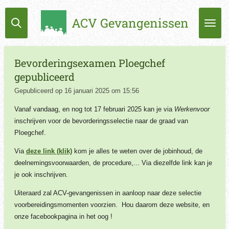
Ga
ACV Gevangenissen
direct
naar
de
hoofdinhoud
Bevorderingsexamen Ploegchef
gepubliceerd
Gepubliceerd op 16 januari 2025 om 15:56
Vanaf vandaag, en nog tot 17 februari 2025 kan je via
Werkenvoor
inschrijven voor de bevorderingsselectie naar de graad van
Ploegchef.
Via
deze link (klik)
kom je alles te weten over de jobinhoud, de
deelnemingsvoorwaarden, de procedure,... Via diezelfde link kan je
je ook inschrijven.
Uiteraard zal ACV-gevangenissen in aanloop naar deze selectie
voorbereidingsmomenten voorzien. Hou daarom deze website, en
onze facebookpagina in het oog !