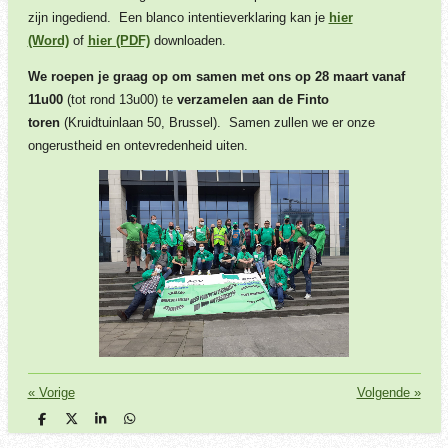
zijn ingediend. Een blanco intentieverklaring kan je
hier
(Word)
of
hier (PDF)
downloaden.
We roepen je graag op om samen met ons op 28 maart vanaf
11u00
(tot rond 13u00) te
verzamelen aan de Finto
toren
(Kruidtuinlaan 50, Brussel). Samen zullen we er onze
ongerustheid en ontevredenheid uiten.
«
Vorige
Volgende
»
D
D
S
D
e
e
h
e