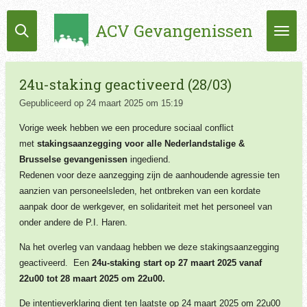
Ga
ACV Gevangenissen
direct
naar
de
hoofdinhoud
24u-staking geactiveerd (28/03)
Gepubliceerd op 24 maart 2025 om 15:19
Vorige week hebben we een procedure sociaal conflict
met
stakingsaanzegging voor alle Nederlandstalige &
Brusselse gevangenissen
ingediend.
Redenen voor deze aanzegging zijn de aanhoudende agressie ten
aanzien van personeelsleden, het ontbreken van een kordate
aanpak door de werkgever, en solidariteit met het personeel van
onder andere de P.I. Haren.
Na het overleg van vandaag hebben we deze stakingsaanzegging
geactiveerd. Een
24u-staking start op
27 maart 2025 vanaf
22u00 tot 28 maart 2025 om 22u00.
De intentieverklaring dient ten laatste op 24 maart 2025 om 22u00