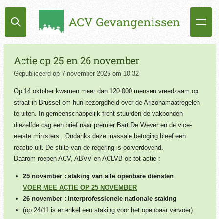
Ga
ACV Gevangenissen
direct
naar
de
hoofdinhoud
Actie op 25 en 26 november
Gepubliceerd op 7 november 2025 om 10:32
Op 14 oktober kwamen meer dan 120.000 mensen vreedzaam op
straat in Brussel om hun bezorgdheid over de Arizonamaatregelen
te uiten. In gemeenschappelijk front stuurden de vakbonden
diezelfde dag een brief naar premier Bart De Wever en de vice-
eerste ministers. Ondanks deze massale betoging bleef een
reactie uit. De stilte van de regering is oorverdovend.
Daarom roepen ACV, ABVV en ACLVB op tot actie :
25 november : staking van alle openbare diensten
VOER MEE ACTIE OP 25 NOVEMBER
26 november : interprofessionele nationale staking
(op 24/11 is er enkel een staking voor het openbaar vervoer)