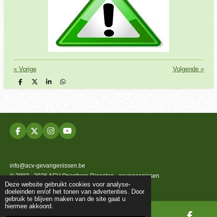
«
Vorige
Volgende
»
D
D
S
D
e
e
h
e
l
e
a
l
e
l
r
e
n
e
n
F
X
I
Y
a
n
o
c
s
u
e
t
T
b
a
u
info@acv-gevangenissen.be
o
g
b
© 2002 - 2026 ACV Openbare Diensten - gevangenissen
o
r
e
Deze website gebruikt cookies voor analyse-
k
a
Powered by
JouwWeb
doeleinden en/of het tonen van advertenties. Door
m
gebruik te blijven maken van de site gaat u
hiermee akkoord.