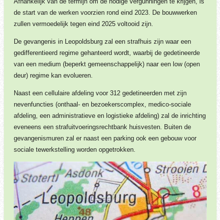
Afhankelijk van de termijn om de nodige vergunningen te krijgen, is
de start van de werken voorzien rond eind 2023. De bouwwerken
zullen vermoedelijk tegen eind 2025 voltooid zijn.
De gevangenis in Leopoldsburg zal een strafhuis zijn waar een
gedifferentieerd regime gehanteerd wordt, waarbij de gedetineerde
van een medium (beperkt gemeenschappelijk) naar een low (open
deur) regime kan evolueren.
Naast een cellulaire afdeling voor 312 gedetineerden met zijn
nevenfuncties (onthaal- en bezoekerscomplex, medico-sociale
afdeling, een administratieve en logistieke afdeling) zal de inrichting
eveneens een strafuitvoeringsrechtbank huisvesten. Buiten de
gevangenismuren zal er naast een parking ook een gebouw voor
sociale tewerkstelling worden opgetrokken.