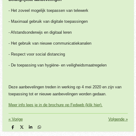
- Het zoveel mogelijk toepassen van telewerk
- Maximaal gebruik van digitale toepassingen
- Afstandsonderwijs en digitaal leren
- Het gebruik van nieuwe communicatiekanalen
- Respect voor social distancing
- De toepassing van hygiëne- en veiligheidsmaatregelen
Deze aanbevelingen treden in werking op 4 mei 2020 en zijn van
toepassing tot er nieuwe aanbevelingen worden gedaan.
Meer info lees je in de brochure op Fedweb (klik hier).
«
Vorige
Volgende
»
D
D
S
D
e
e
h
e