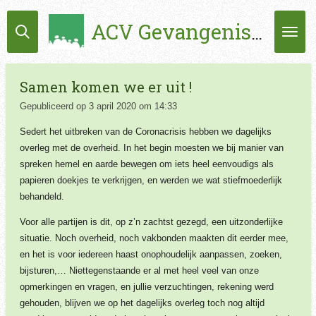
Ga
ACV Gevangenissen
direct
naar
de
hoofdinhoud
Samen komen we er uit !
Gepubliceerd op 3 april 2020 om 14:33
Sedert het uitbreken van de Coronacrisis hebben we dagelijks
overleg met de overheid. In het begin moesten we bij manier van
spreken hemel en aarde bewegen om iets heel eenvoudigs als
papieren doekjes te verkrijgen, en werden we wat stiefmoederlijk
behandeld.
Voor alle partijen is dit, op z’n zachtst gezegd, een uitzonderlijke
situatie. Noch overheid, noch vakbonden maakten dit eerder mee,
en het is voor iedereen haast onophoudelijk aanpassen, zoeken,
bijsturen,… Niettegenstaande er al met heel veel van onze
opmerkingen en vragen, en jullie verzuchtingen, rekening werd
gehouden, blijven we op het dagelijks overleg toch nog altijd