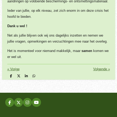
aandringen op voldoende beschermings- en ontsmettingsmateriaal.
Ieder van jullie, op elk niveau, zet zich enorm in om deze crisis het
hoofd te bieden.
Dank u wel !
Net als jullie blijven ook wij ons dagelijks inzetten en nemen we
jullie vragen, opmerkingen en verzuchtingen mee naar het overleg.
Het is momenteel voor niemand makkelijk, maar
samen
komen we
er wel uit.
«
Vorige
Volgende
»
D
D
S
D
e
e
h
e
l
e
a
l
e
l
r
e
n
e
n
F
X
I
Y
a
n
o
c
s
u
e
t
T