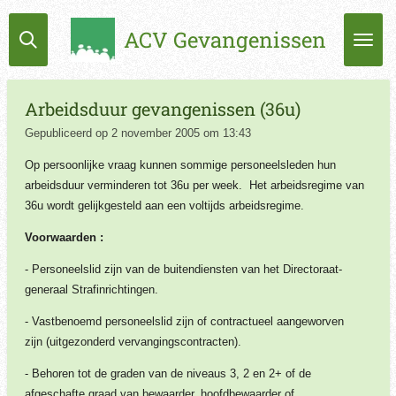
Ga
ACV Gevangenissen
direct
naar
de
hoofdinhoud
Arbeidsduur gevangenissen (36u)
Gepubliceerd op 2 november 2005 om 13:43
Op persoonlijke vraag kunnen sommige personeelsleden hun
arbeidsduur verminderen tot 36u per week. Het arbeidsregime van
36u wordt gelijkgesteld aan een voltijds arbeidsregime.
Voorwaarden :
- Personeelslid zijn van de buitendiensten van het Directoraat-
generaal Strafinrichtingen.
- Vastbenoemd personeelslid zijn of contractueel aangeworven
zijn (uitgezonderd vervangingscontracten).
- Behoren tot de graden van de niveaus 3, 2 en 2+ of de
afgeschafte graad van bewaarder, hoofdbewaarder of