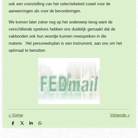
ook een voorstelling van het selectiebeleid zowel voor de
aanwervingen als voor de bevorderingen.
We komen later zeker nog op het onderwerp terug want de
verschillende sprekers hebben ons duidelijk gemaakt dat de
vakbonden ook hun woordje kunnen meespreken in die
materie.
Het personeelsplan is een instrument, aan ons om het
optimaal te benutten.
«
Vorige
Volgende
»
D
D
S
D
e
e
h
e
l
e
a
l
e
l
r
e