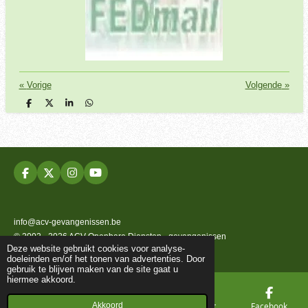
«
Vorige
Volgende
»
D
D
S
D
e
e
h
e
l
e
a
l
e
l
r
e
n
e
n
F
X
I
Y
a
n
o
c
s
u
e
t
T
b
a
u
info@acv-gevangenissen.be
o
g
b
© 2002 - 2026 ACV Openbare Diensten - gevangenissen
o
r
e
Deze website gebruikt cookies voor analyse-
k
a
Powered by
JouwWeb
doeleinden en/of het tonen van advertenties. Door
m
gebruik te blijven maken van de site gaat u
hiermee akkoord.
Akkoord
E-mailadres
Telefoonnummer
Kaart
Facebook