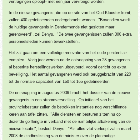
vertragingen oploopt- met een jaar vervroegd worden.
In de nieuwe gevangenis, die op de site van het Oud Klooster komt,
zullen 400 gedetineerden ondergebracht worden. "Bovendien wordt
de huidige gevangenis in Dendermonde niet gesloten maar
gerenoveerd", zei Denys. "De twee gevangenissen zullen 300 extra
personeelsleden kunnen tewerkstellen..
Het zal gaan om een volledige renovatie van het oude penitentiair
complex. Vorig jaar werden na de ontsnapping van 28 gevangenen
al beperkte herstellingswerken uitgevoerd, vooral gericht op extra
beveiliging. Het aantal gevangenen werd ook teruggebracht van 220
tot de normale capaciteit van 160 tot 165 gedetineerden.
De ontsnapping in augustus 2006 bracht het dossier van de nieuwe
gevangenis in een stroomversnelling. Op initiatief van het
provinciebestuur zullen de betrokken instanties nog verschillende
keren aan tafel zitten. "Alle diensten en besturen zitten nu op
dezelfde golflengte in verband met de ruimtelijke afbakening van de
nieuwe locatie", besloot Denys. "Als alles vlot verloopt zal in maart
2008 de eindbeslissing van de minister over de planmatige