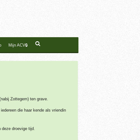
p
Mijn ACV🔒
(nabij Zottegem) ten grave.
 iedereen die haar kende als vriendin
deze droevige tijd.