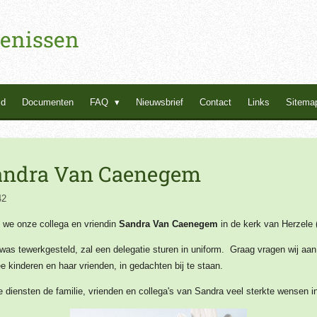
enissen
id
Documenten
FAQ
Nieuwsbrief
Contact
Links
Sitema
Sandra Van Caenegem
42
we onze collega en vriendin
Sandra Van Caenegem
in de kerk van Herzele 
 was tewerkgesteld, zal een delegatie sturen in uniform. Graag vragen wij aan
ee kinderen en haar vrienden, in gedachten bij te staan.
iensten de familie, vrienden en collega's van Sandra veel sterkte wensen in 