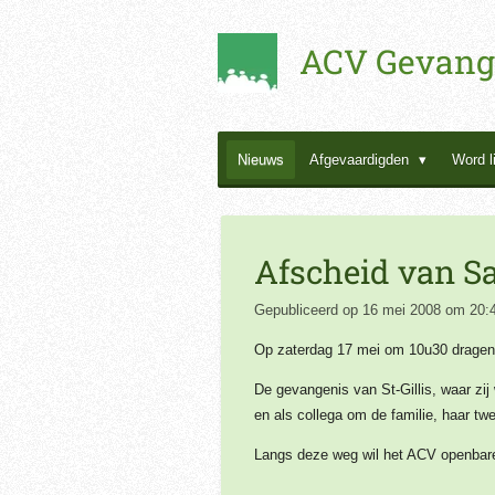
Ga
ACV Gevang
direct
naar
de
hoofdinhoud
Nieuws
Afgevaardigden
Word l
Afscheid van 
Gepubliceerd op 16 mei 2008 om 20:
Op zaterdag 17 mei om 10u30 dragen 
De gevangenis van St-Gillis, waar zij
en als collega om de familie, haar tw
Langs deze weg wil het ACV openbare d