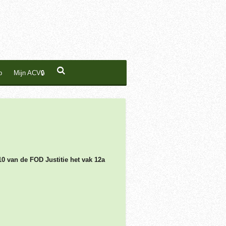
p
Mijn ACV🔒
10 van de FOD Justitie het vak 12a