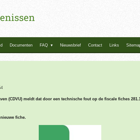
enissen
id
Documenten
FAQ
Nieuwsbrief
Contact
Links
Sitema
54
ven (CDVU) meldt dat door een technische fout op de fiscale fiches 281.
nieuwe fiche.