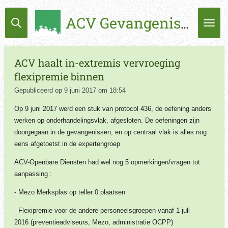
Ga
ACV Gevangenissen
direct
naar
de
hoofdinhoud
ACV haalt in-extremis vervroeging
flexipremie binnen
Gepubliceerd op 9 juni 2017 om 18:54
Op 9 juni 2017 werd een stuk van protocol 436, de oefening anders
werken op onderhandelingsvlak, afgesloten. De oefeningen zijn
doorgegaan in de gevangenissen, en op centraal vlak is alles nog
eens afgetoetst in de expertengroep.
ACV-Openbare Diensten had wel nog 5 opmerkingen/vragen tot
aanpassing :
- Mezo Merksplas op teller 0 plaatsen
- Flexipremie voor de andere personeelsgroepen vanaf 1 juli
2016
(preventieadviseurs, Mezo, administratie OCPP)