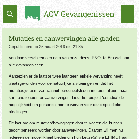
Ga
ACV Gevangenissen
direct
naar
de
hoofdinhoud
Mutaties en aanwervingen alle graden
Gepubliceerd op 25 maart 2016 om 21:35
Vandaag verscheen een nota van onze dienst P&O; te Brussel aan
alle gevangenissen.
Aangezien er de laatste twee jaar geen enkele vervanging heeft
plaatsgevonden voor de natuurlijke afvloeiingen en dat het
mutatiesysteem van waaruit personeelsleden muteren alleen maar
kan functioneren bij aanwervingen, biedt het project ‘deradex’ de
mogelijkheid om personeel aan te werven voor deze specifieke
afdelingen.
Dit laat toe om mutaties/bewegingen door te voeren die kunnen
gecompenseerd worden door aanwervingen. Daarom wil men nu
iedereen de mogelijkheid bieden om hun keuze(s) via EPIMUT aan