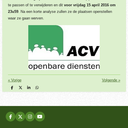
te passen of te verwijderen en dit
voor vrijdag 15 april 2016 om
23u59
. Na een korte analyse zullen ze de plaatsen openstellen
waar ze gaan werven.
«
Vorige
Volgende
»
D
D
S
D
e
e
h
e
l
e
a
l
e
l
r
e
n
e
n
F
X
I
Y
a
n
o
c
s
u