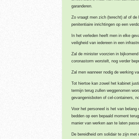
garanderen.
Zo vraagt men zich (terecht) af of de 
penitentiaire inrichtingen op een ve
In het verleden heeft men in elke geva
veiligheid van iedereen in een infrastr
Zal de minister voorzien in bijkomend
coronastorm worstelt, nog verder bep
Zal men wanneer nodig de werking van 
Tot hiertoe kan zowel het kabinet jus
termijn terug zullen weggenomen word
gevangenisboten of cel-containers, no
Voor het personeel is het van belang 
bedden op een bepaald moment terug v
manier van werken aan te laten passen
De bereidheid om solidair te zijn met