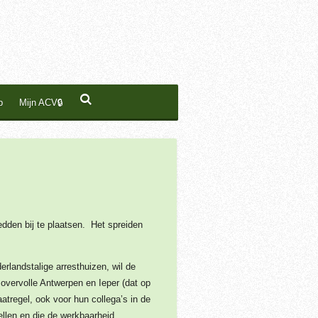
p
Mijn ACV🔒
dden bij te plaatsen. Het spreiden
rlandstalige arresthuizen, wil de
t overvolle Antwerpen en Ieper (dat op
aatregel, ook voor hun collega’s in de
llen en die de werkbaarheid