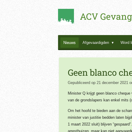
Ga
ACV Gevang
direct
naar
de
hoofdinhoud
Nieuws
Afgevaardigden
Word l
Geen blanco che
Gepubliceerd op 21 december 2021 o
Minister Q krijgt geen blanco cheque
van de grondslapers kan enkel mits (
Om het hoofd te bieden aan de schande
minister van justitie bedden laten bij
1 maart 2022 sluit) blijven “gespaard”
arresthuizen, maar kan niet aanvaard