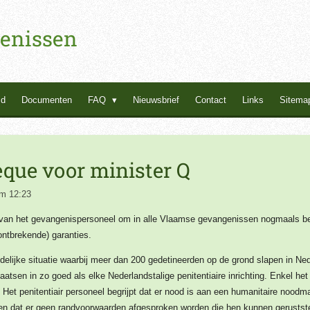
enissen
id
Documenten
FAQ
Nieuwsbrief
Contact
Links
Sitema
que voor minister Q
m 12:23
 van het gevangenispersoneel om in alle Vlaamse gevangenissen nogmaals be
ontbrekende) garanties.
lijke situatie waarbij meer dan 200 gedetineerden op de grond slapen in Nede
plaatsen in zo goed als elke Nederlandstalige penitentiaire inrichting. Enkel he
. Het penitentiair personeel begrijpt dat er nood is aan een humanitaire noodm
en dat er geen randvoorwaarden afgesproken worden die hen kunnen gerustste