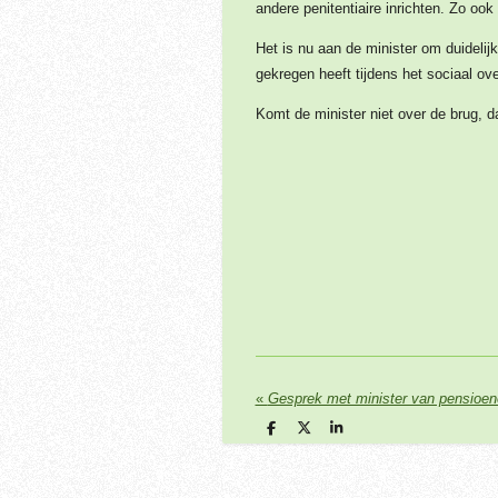
andere penitentiaire inrichten. Zo oo
Het is nu aan de minister om duidelij
gekregen heeft tijdens het sociaal o
Komt de minister niet over de brug, da
«
Gesprek met minister van pensioen
D
D
S
e
e
h
l
e
a
e
l
r
n
e