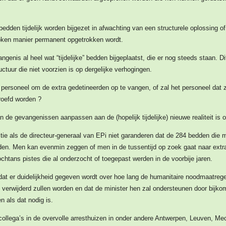
bedden tijdelijk worden bijgezet in afwachting van een structurele oplossing o
rdoken manier permanent opgetrokken wordt.
ngenis al heel wat “tijdelijke” bedden bijgeplaatst, die er nog steeds staan. D
uctuur die niet voorzien is op dergelijke verhogingen.
 personeel om de extra gedetineerden op te vangen, of zal het personeel dat z
roefd worden ?
de gevangenissen aanpassen aan de (hopelijk tijdelijke) nieuwe realiteit is o
titie als de directeur-generaal van EPi niet garanderen dat de 284 bedden die 
en. Men kan evenmin zeggen of men in de tussentijd op zoek gaat naar extra 
chtans pistes die al onderzocht of toegepast werden in de voorbije jaren.
dat er duidelijkheid gegeven wordt over hoe lang de humanitaire noodmaatregel
erwijderd zullen worden en dat de minister hen zal ondersteunen door bijko
 als dat nodig is.
 collega’s in de overvolle arresthuizen in onder andere Antwerpen, Leuven, M