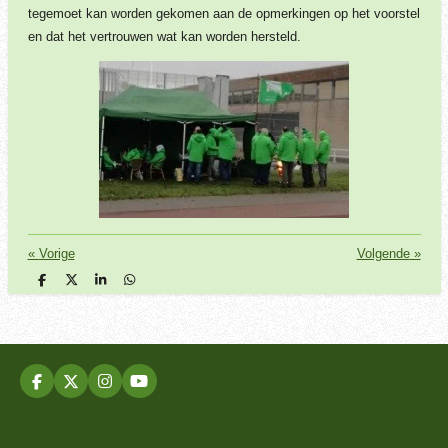
tegemoet kan worden gekomen aan de opmerkingen op het voorstel
en dat het vertrouwen wat kan worden hersteld.
«
Vorige
Volgende
»
D
D
S
D
e
e
h
e
l
e
a
l
e
l
r
e
n
e
n
F
X
I
Y
a
n
o
c
s
u
e
t
T
b
a
u