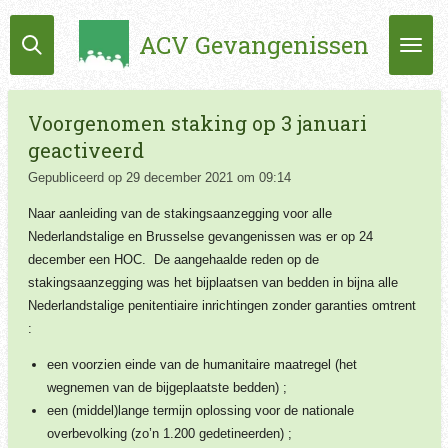
Ga
ACV Gevangenissen
direct
naar
de
hoofdinhoud
Voorgenomen staking op 3 januari
geactiveerd
Gepubliceerd op 29 december 2021 om 09:14
Naar aanleiding van de stakingsaanzegging voor alle
Nederlandstalige en Brusselse gevangenissen was er op 24
december een HOC. De aangehaalde reden op de
stakingsaanzegging was het bijplaatsen van bedden in bijna alle
Nederlandstalige penitentiaire inrichtingen zonder garanties omtrent
:
een voorzien einde van de humanitaire maatregel (het
wegnemen van de bijgeplaatste bedden) ;
een (middel)lange termijn oplossing voor de nationale
overbevolking (zo’n 1.200 gedetineerden) ;