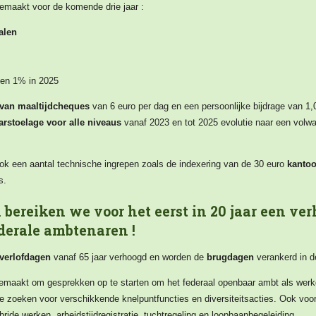
gemaakt voor de komende drie jaar :
alen
 en 1% in 2025
 van maaltijdcheques
van 6 euro per dag en een persoonlijke bijdrage van 1,
arstoelage voor alle niveaus
vanaf 2023 en tot 2025 evolutie naar een volw
ok een aantal technische ingrepen zoals de indexering van de 30 euro
kantoo
s.
bereiken we voor het eerst in 20 jaar een ve
derale ambtenaren !
verlofdagen
vanaf 65 jaar verhoogd en worden de
brugdagen
verankerd in de
emaakt om gesprekken op te starten om het federaal openbaar ambt als werkg
e zoeken voor verschikkende knelpuntfuncties en diversiteitsacties. Ook voor
ide werken, arbeidstijdregistratie, tuchtregeling en loopbaanbegeleiding.