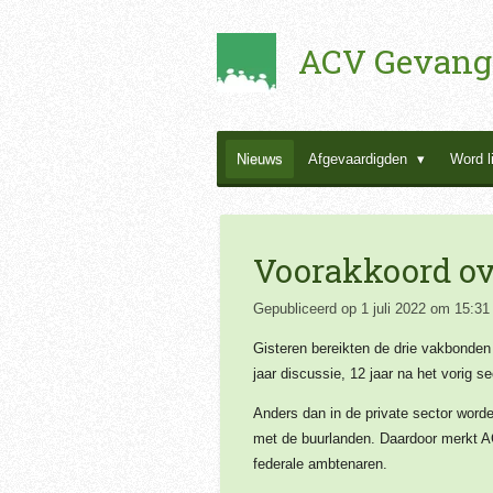
Ga
ACV Gevang
direct
naar
de
hoofdinhoud
Nieuws
Afgevaardigden
Word l
Voorakkoord ov
Gepubliceerd op 1 juli 2022 om 15:31
Gisteren bereikten de drie vakbonden
jaar discussie, 12 jaar na het vorig s
Anders dan in de private sector word
met de buurlanden. Daardoor merkt AC
federale ambtenaren.