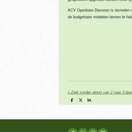
ACV Openbare Diensten is tevreden da
de budgettaire middelen binnen te hal
«
Ziek zonder attest van 2 naar 3 da
D
D
S
e
e
h
l
e
a
e
l
r
n
e