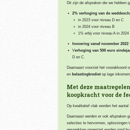
Dit zijn de afspraken die we hebben 
2% verhoging van de weddesch
in 2023 voor niveau D en C
in 2024 voor niveau B
1% erbij voor niveau A in 2024
Invoering vanaf november 2022
V
erhoging van 500 euro eindeja
D en C.
Daarnaast voorziet het voorakkoord o
en
belastingkrediet
op lage inkomen
Met deze maatregelen 
koopkracht voor de fe
Op kwalitatief vlak worden het aantal
Daarnaast werden er ook afspraken g
selecties te hervormen, oplossingen t
gesprekken opgestart worden rond hybr