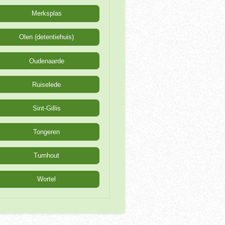
Merksplas
Olen (detentiehuis)
Oudenaarde
Ruiselede
Sint-Gillis
Tongeren
Turnhout
Wortel