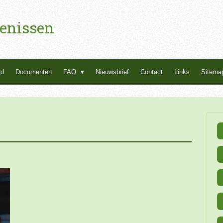
enissen
id
Documenten
FAQ
Nieuwsbrief
Contact
Links
Sitema