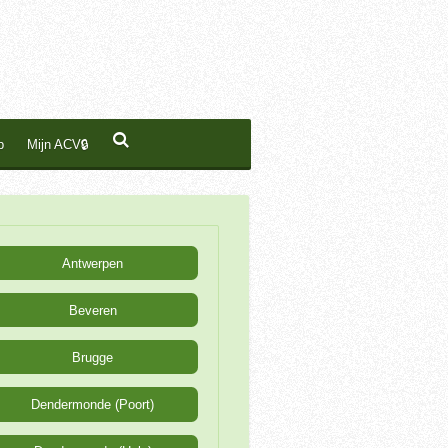
p
Mijn ACV🔒
Antwerpen
Beveren
Brugge
Dendermonde (Poort)