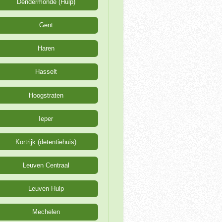
Dendermonde (Hulp)
Gent
Haren
Hasselt
Hoogstraten
Ieper
Kortrijk (detentiehuis)
Leuven Centraal
Leuven Hulp
Mechelen