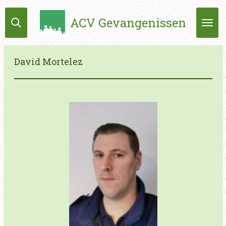
Ga
ACV Gevangenissen
direct
naar
de
hoofdinhoud
David Mortelez