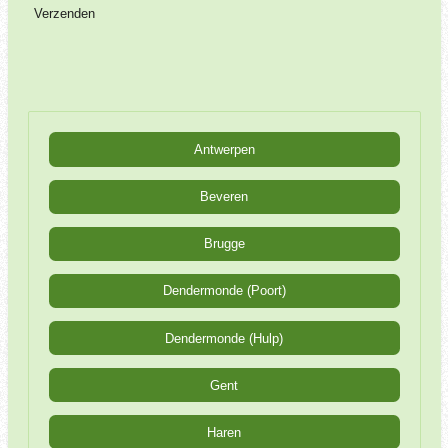
Verzenden
Antwerpen
Beveren
Brugge
Dendermonde (Poort)
Dendermonde (Hulp)
Gent
Haren