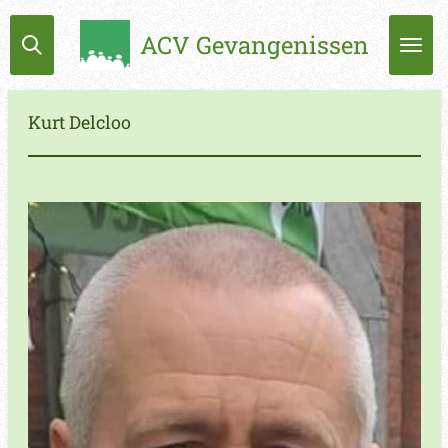
Ga
ACV Gevangenissen
direct
naar
de
hoofdinhoud
Kurt Delcloo