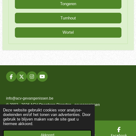
Tongeren
Turnhout
Wortel
F
X
I
Y
a
n
o
c
s
u
e
t
T
b
a
u
info@acv-gevangenissen.be
o
g
b
© 2002 - 2026 ACV Openbare Diensten - gevangenissen
o
r
e
Deze website gebruikt cookies voor analyse-
k
a
Powered by
JouwWeb
doeleinden en/of het tonen van advertenties. Door
m
gebruik te blijven maken van de site gaat u
hiermee akkoord.
Akkoord
E-mailadres
Telefoonnummer
Kaart
Facebook