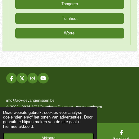
Tongeren
Turnhout
Wortel
F
X
I
Y
a
n
o
c
s
u
e
t
T
b
a
u
info@acv-gevangenissen.be
o
g
b
© 2002 - 2026 ACV Openbare Diensten - gevangenissen
o
r
e
Deze website gebruikt cookies voor analyse-
k
a
Powered by
JouwWeb
doeleinden en/of het tonen van advertenties. Door
m
gebruik te blijven maken van de site gaat u
hiermee akkoord.
Akkoord
E-mailadres
Telefoonnummer
Kaart
Facebook