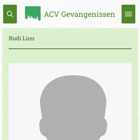
Ga
ACV Gevangenissen
direct
naar
de
hoofdinhoud
Rudi Lion