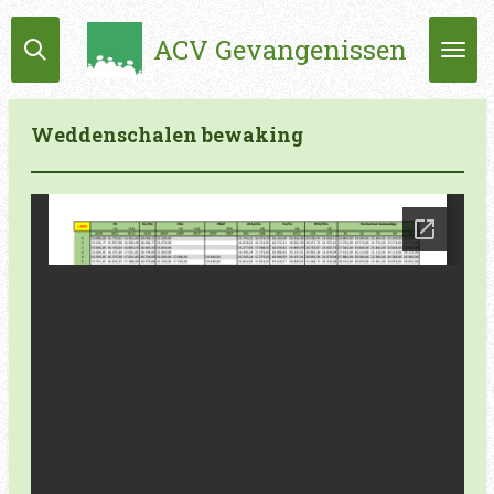
Ga
ACV Gevangenissen
direct
naar
de
hoofdinhoud
Weddenschalen bewaking