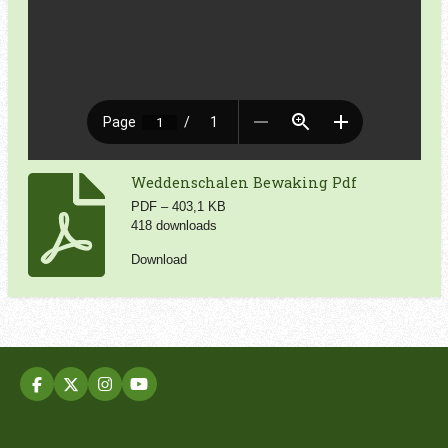
Weddenschalen Bewaking Pdf
PDF – 403,1 KB
418 downloads
Download
F
X
I
Y
a
n
o
c
s
u
e
t
T